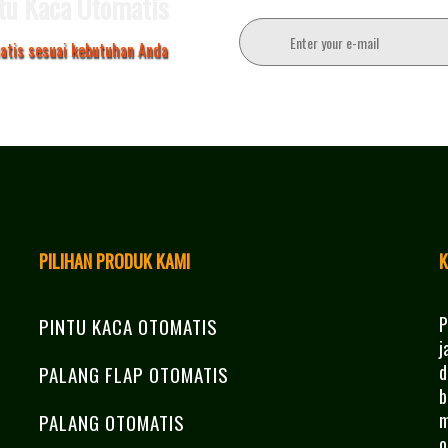
tu Kaca Otomatis
atis sesuai kebutuhan Anda
PILIHAN PRODUK KAMI
K
P
PINTU KACA OTOMATIS
j
d
PALANG FLAP OTOMATIS
b
m
PALANG OTOMATIS
o