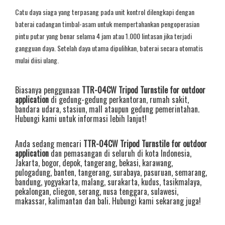
Catu daya siaga yang terpasang pada unit kontrol dilengkapi dengan
baterai cadangan timbal-asam untuk mempertahankan pengoperasian
pintu putar yang benar selama 4 jam atau 1.000 lintasan jika terjadi
gangguan daya. Setelah daya utama dipulihkan, baterai secara otomatis
mulai diisi ulang.
Biasanya penggunaan
TTR-04CW Tripod Turnstile for outdoor
application
di gedung-gedung perkantoran, rumah sakit,
bandara udara, stasiun, mall ataupun gedung pemerintahan.
Hubungi kami untuk informasi lebih lanjut!
Anda sedang mencari
TTR-04CW Tripod Turnstile for outdoor
application
dan pemasangan di seluruh di kota Indonesia,
Jakarta
,
bogor
,
depok
,
tangerang
,
bekasi
,
karawang
,
pulogadung
,
banten
,
tangerang
,
surabaya
,
pasuruan
,
semarang
,
bandung
,
yogyakarta
,
malang
,
surakarta
,
kudus
,
tasikmalaya
,
pekalongan
,
cliegon
,
serang
,
nusa tenggara
,
sulawesi
,
makassar
,
kalimantan
dan
bali
. Hubungi kami sekarang juga!