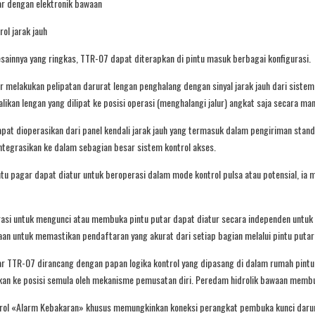
ar dengan elektronik bawaan
rol jarak jauh
sainnya yang ringkas, TTR-07 dapat diterapkan di pintu masuk berbagai konfigurasi.
r melakukan pelipatan darurat lengan penghalang dengan sinyal jarak jauh dari sistem 
kan lengan yang dilipat ke posisi operasi (menghalangi jalur) angkat saja secara man
at dioperasikan dari panel kendali jarak jauh yang termasuk dalam pengiriman standar
ntegrasikan ke dalam sebagian besar sistem kontrol akses.
ntu pagar dapat diatur untuk beroperasi dalam mode kontrol pulsa atau potensial, ia
si untuk mengunci atau membuka pintu putar dapat diatur secara independen untuk se
an untuk memastikan pendaftaran yang akurat dari setiap bagian melalui pintu putar s
r TTR-07 dirancang dengan papan logika kontrol yang dipasang di dalam rumah pintu 
kan ke posisi semula oleh mekanisme pemusatan diri. Peredam hidrolik bawaan membua
trol «Alarm Kebakaran» khusus memungkinkan koneksi perangkat pembuka kunci darurat 