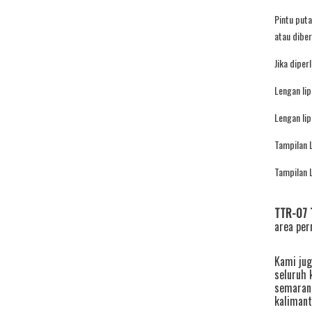
Pintu puta
atau diber
Jika diper
Lengan li
Lengan li
Tampilan 
Tampilan 
TTR-07 T
area per
Kami jug
seluruh 
semaran
kalimant