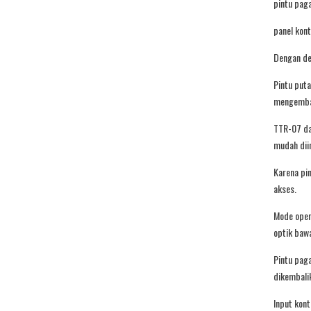
pintu pag
panel kont
Dengan de
Pintu puta
mengembali
TTR-07 dap
mudah dii
Karena pi
akses.
Mode opera
optik bawa
Pintu paga
dikembali
Input kon