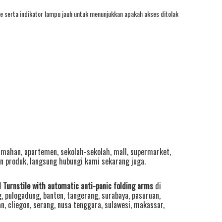
ene serta indikator lampu jauh untuk menunjukkan apakah akses ditolak
mahan, apartemen, sekolah-sekolah, mall, supermarket,
n produk, langsung hubungi kami sekarang juga.
 Turnstile with automatic anti-panic folding arms
di
g
,
pulogadung
,
banten
,
tangerang
,
surabaya
,
pasuruan
,
an
,
cliegon
,
serang
,
nusa tenggara
,
sulawesi
,
makassar
,