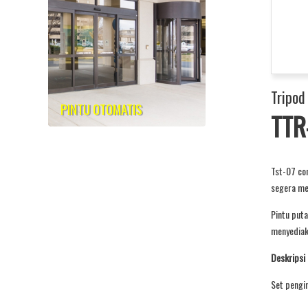
Tripod
PINTU OTOMATIS
TTR-
Tst-07 com
segera me
Pintu puta
menyediaka
Deskripsi
Set pengi