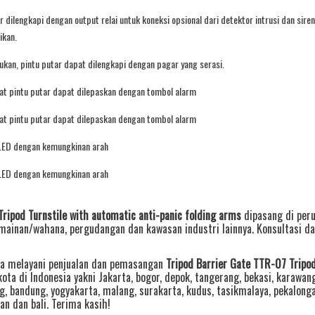
r dilengkapi dengan output relai untuk koneksi opsional dari detektor intrusi dan sir
ikan.
lukan, pintu putar dapat dilengkapi dengan pagar yang serasi.
pat pintu putar dapat dilepaskan dengan tombol alarm
pat pintu putar dapat dilepaskan dengan tombol alarm
LED dengan kemungkinan arah
LED dengan kemungkinan arah
ripod Turnstile with automatic anti-panic folding arms
dipasang di peru
mainan/wahana, pergudangan dan kawasan industri lainnya. Konsultasi da
a melayani penjualan dan pemasangan
Tripod Barrier Gate TTR-07 Tripod
kota di Indonesia yakni
Jakarta
,
bogor
,
depok
,
tangerang
,
bekasi
,
karawan
g
,
bandung
,
yogyakarta
,
malang
,
surakarta
,
kudus
,
tasikmalaya
,
pekalong
an
dan
bali
. Terima kasih!