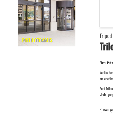
Tripod
PINTU OTOMATIS
Tril
Pintu Puta
Ketika de
melecehkan
Seri Trilo
Model yang
Biasany