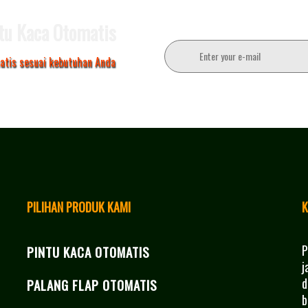
tu Kaca Otomatis
atis sesuai kebutuhan Anda
PILIHAN PRODUK KAMI
K
P
PINTU KACA OTOMATIS
j
d
PALANG FLAP OTOMATIS
b