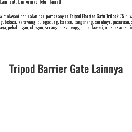
kami untuk informasi lebih lanjut!
a melayani penjualan dan pemasangan
Tripod Barrier Gate Trilock 75
di s
ng
,
bekasi
,
karawang
,
pulogadung
,
banten
,
tangerang
,
surabaya
,
pasuruan
,
aya
,
pekalongan
,
cliegon
,
serang
,
nusa tenggara
,
sulawesi
,
makassar
,
kal
Tripod Barrier Gate Lainnya