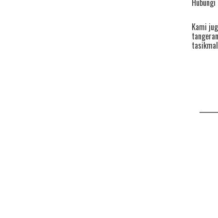
Hubungi 
Kami jug
tangera
tasikmal