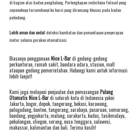
di bagian atas badan penghalang. Perlengkapan sederhana fotosel yang
sepenuhnya tersembunyi ke kursi yang dirancang khusus pada badan
pelindung.
Lebih aman dan andal:
deteksi hambatan dan pemantauan penyerapan
motor selama gerakan otomatisasi.
Biasanya penggunaan
Nice L-Bar
di gedung-gedung
perkantoran, rumah sakit, bandara udara, stasiun, mall
ataupun gedung pemerintahan. Hubungi kami untuk informasi
lebih lanjut!
Kami juga melayani penjualan dan pemasangan
Palang
Otomatis Nice L-Bar
di seluruh kota di Indonesia yakni
Jakarta
,
bogor
,
depok
,
tangerang
,
bekasi
,
karawang
,
pulogadung
,
banten
,
tangerang
,
surabaya
,
pasuruan
,
semarang
,
bandung
,
yogyakarta
,
malang
,
surakarta
,
kudus
,
tasikmalaya
,
pekalongan
,
cliegon
,
serang
,
nusa tenggara
,
sulawesi
,
makassar
,
kalimantan
dan
bali
. Terima kasih!