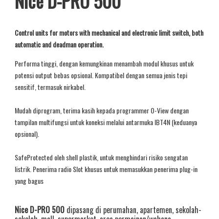
Nice D-PRO 500
Control units for motors with mechanical and electronic limit switch, both
automatic and deadman operation.
Performa tinggi, dengan kemungkinan menambah modul khusus untuk
potensi output bebas opsional. Kompatibel dengan semua jenis tepi
sensitif, termasuk nirkabel.
Mudah diprogram, terima kasih kepada programmer O-View dengan
tampilan multifungsi untuk koneksi melalui antarmuka IBT4N (keduanya
opsional).
SafeProtected oleh shell plastik, untuk menghindari risiko sengatan
listrik. Penerima radio Slot khusus untuk memasukkan penerima plug-in
yang bagus
Nice D-PRO 500
dipasang di perumahan, apartemen, sekolah-
sekolah, mall, supermarket, area permainan/wahana,